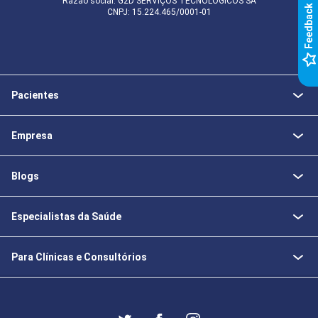
Razão social: G2D SERVIÇOS TECNOLÓGICOS SA
k
CNPJ: 15.224.465/0001-01
F
e
e
d
b
a
c
Pacientes
Empresa
Blogs
Especialistas da Saúde
Para Clínicas e Consultórios