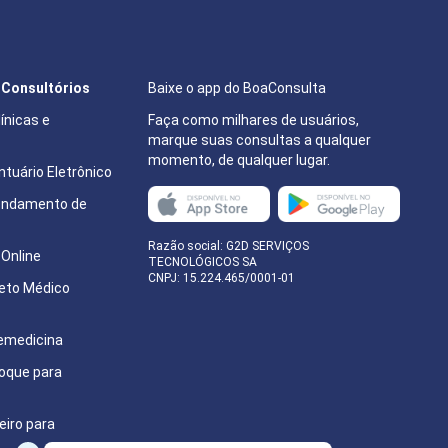
e Consultórios
Baixe o app do BoaConsulta
ínicas e
Faça como milhares de usuários,
marque suas consultas a qualquer
momento, de qualquer lugar.
tuário Eletrônico
endamento de
e
Razão social: G2D SERVIÇOS
Online
TECNOLÓGICOS SA
CNPJ: 15.224.465/0001-01
eto Médico
emedicina
oque para
eiro para