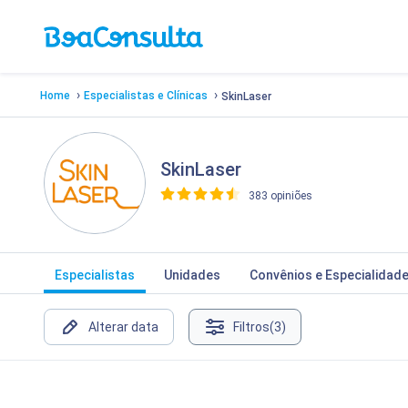
›
›
Home
Especialistas e Clínicas
SkinLaser
SkinLaser
383 opiniões
>
Especialistas
Unidades
Convênios e Especialidad
Alterar data
Filtros
(3)