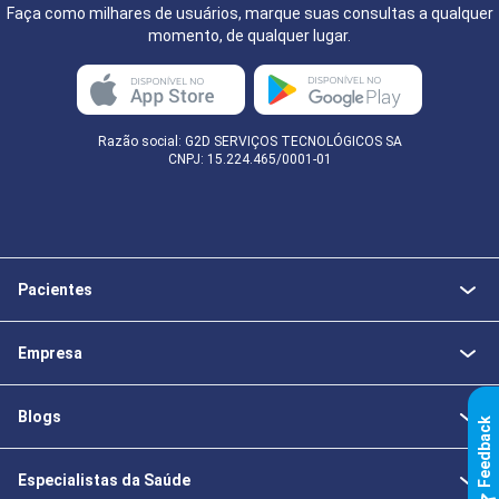
Faça como milhares de usuários, marque suas consultas a qualquer
momento, de qualquer lugar.
Razão social: G2D SERVIÇOS TECNOLÓGICOS SA
CNPJ: 15.224.465/0001-01
Pacientes
Empresa
Blogs
k
Especialistas da Saúde
F
e
e
d
b
a
c