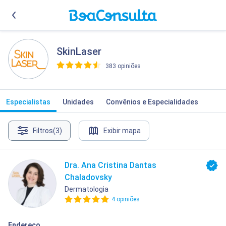
SkinLaser
383 opiniões
>
Especialistas
Unidades
Convênios e Especialidades
Filtros
(3)
Exibir mapa
Dra. Ana Cristina Dantas
Chaladovsky
Dermatologia
4 opiniões
Endereço