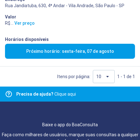
Rua Jandiatuba, 630, 4ª Andar - Vila Andrade, São Paulo - SP
Valor
R$ 400,00
...
Ver preço
Horários disponíveis
Próximo horário: sexta-feira, 07 de agosto
Itens por página:
1 - 1 de 1
Precisa de ajuda?
Clique aqui
Baixe o app do BoaConsulta
Faça como milhares de usuários, marque suas consultas a qualquer