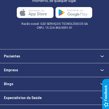
momento, de qualquer lugar.
Razão social: G2D SERVIÇOS TECNOLÓGICOS SA
CNPJ: 15.224.465/0001-01
Pacientes
Empresa
Blogs
k
Especialistas da Saúde
F
e
e
d
b
a
c