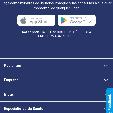
Faça como milhares de usuários, marque suas consultas a qualquer
momento, de qualquer lugar.
Razão social: G2D SERVIÇOS TECNOLÓGICOS SA
CNPJ: 15.224.465/0001-01
Pacientes
Empresa
Blogs
k
Especialistas da Saúde
F
e
e
d
b
a
c