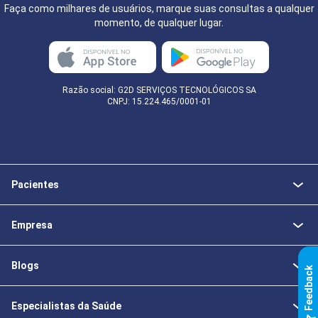
Faça como milhares de usuários, marque suas consultas a qualquer
momento, de qualquer lugar.
Razão social: G2D SERVIÇOS TECNOLÓGICOS SA
CNPJ: 15.224.465/0001-01
Pacientes
Empresa
Blogs
k
Especialistas da Saúde
F
e
e
d
b
a
c