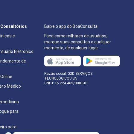
e Consultórios
Baixe o app do BoaConsulta
ínicas e
Faça como milhares de usuários,
marque suas consultas a qualquer
momento, de qualquer lugar.
tuário Eletrônico
endamento de
e
Razão social: G2D SERVIÇOS
Online
TECNOLÓGICOS SA
CNPJ: 15.224.465/0001-01
eto Médico
emedicina
oque para
eiro para