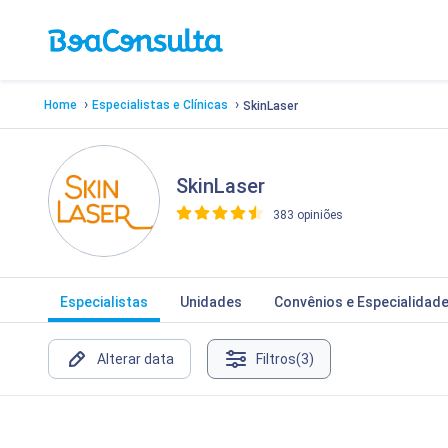
›
›
Home
Especialistas e Clínicas
SkinLaser
SkinLaser
383 opiniões
>
Especialistas
Unidades
Convênios e Especialidad
Alterar data
Filtros
(3)