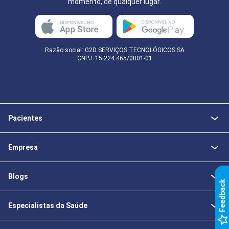
momento, de qualquer lugar.
Razão social: G2D SERVIÇOS TECNOLÓGICOS SA
CNPJ: 15.224.465/0001-01
Pacientes
Empresa
Blogs
k
Especialistas da Saúde
F
e
e
d
b
a
c