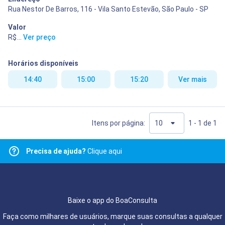
Rua Nestor De Barros, 116 - Vila Santo Estevão, São Paulo - SP
Valor
R$ 400,00
...
Ver preço
Horários disponíveis
14:40
15:00
15:20
Ver mais
Itens por página:
1 - 1 de 1
Precisa de ajuda?
Clique aqui
Baixe o app do BoaConsulta
Faça como milhares de usuários, marque suas consultas a qualquer