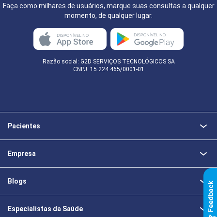
Faça como milhares de usuários, marque suas consultas a qualquer
momento, de qualquer lugar.
Razão social: G2D SERVIÇOS TECNOLÓGICOS SA
CNPJ: 15.224.465/0001-01
Pacientes
Empresa
Blogs
k
Especialistas da Saúde
F
e
e
d
b
a
c