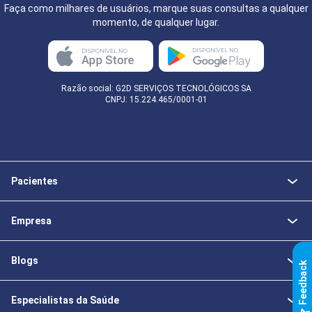
Faça como milhares de usuários, marque suas consultas a qualquer
momento, de qualquer lugar.
Razão social: G2D SERVIÇOS TECNOLÓGICOS SA
CNPJ: 15.224.465/0001-01
Pacientes
Empresa
Blogs
k
Especialistas da Saúde
F
e
e
d
b
a
c