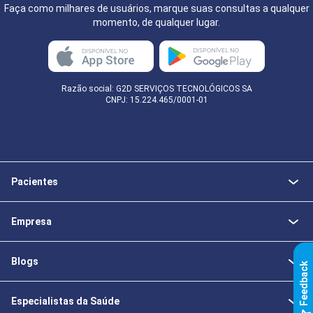
Faça como milhares de usuários, marque suas consultas a qualquer
momento, de qualquer lugar.
Razão social: G2D SERVIÇOS TECNOLÓGICOS SA
CNPJ: 15.224.465/0001-01
Pacientes
Empresa
Blogs
k
Especialistas da Saúde
F
e
e
d
b
a
c