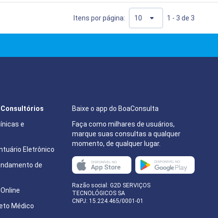
14:40
12:00
Itens por página:
1 - 3 de 3
15:00
12:20
15:20
14:00
15:40
14:20
16:00
14:40
e Consultórios
Baixe o app do BoaConsulta
16:20
15:00
ínicas e
Faça como milhares de usuários,
16:40
marque suas consultas a qualquer
momento, de qualquer lugar.
15:20
tuário Eletrônico
17:00
endamento de
15:40
17:20
e
Razão social: G2D SERVIÇOS
16:00
Online
TECNOLÓGICOS SA
CNPJ: 15.224.465/0001-01
eto Médico
16:20