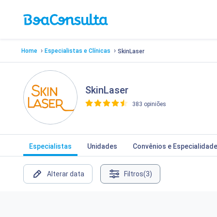
›
›
Home
Especialistas e Clínicas
SkinLaser
SkinLaser
383 opiniões
>
Especialistas
Unidades
Convênios e Especialidad
Alterar data
Filtros
(3)