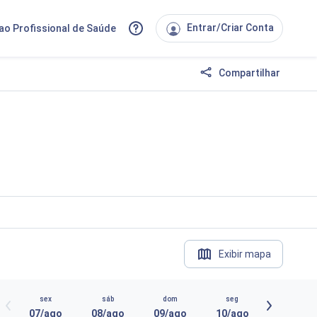
Entrar/Criar Conta
ao Profissional de Saúde
Compartilhar
Exibir mapa
sex
sáb
dom
seg
07/ago
08/ago
09/ago
10/ago