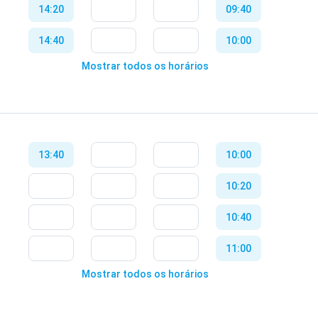
14:20
09:40
16:40
14:40
10:00
17:00
Mostrar todos os horários
15:00
10:20
17:20
15:20
10:40
17:40
15:40
11:00
18:00
13:40
10:00
16:00
11:20
18:20
10:20
16:20
11:40
10:40
16:40
13:40
11:00
17:00
14:00
Mostrar todos os horários
11:20
17:20
14:20
11:40