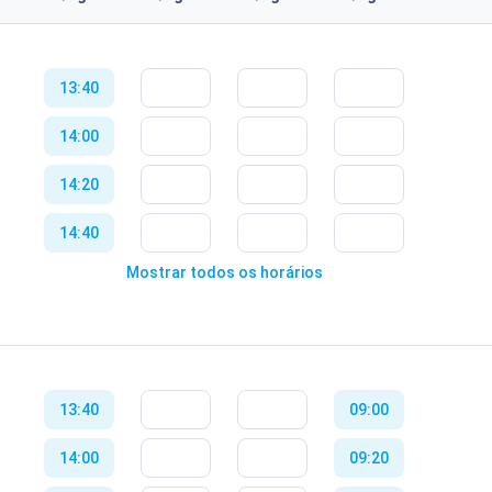
13:40
14:00
14:20
14:40
Mostrar todos os horários
15:00
15:20
15:40
13:40
09:00
16:00
14:00
09:20
16:20