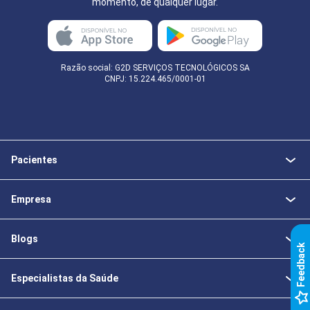
momento, de qualquer lugar.
Razão social: G2D SERVIÇOS TECNOLÓGICOS SA
CNPJ: 15.224.465/0001-01
Pacientes
Empresa
Blogs
k
Especialistas da Saúde
F
e
e
d
b
a
c