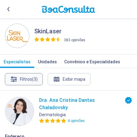
SkinLaser
383 opiniões
>
Especialistas
Unidades
Convênios e Especialidades
Filtros
(3)
Exibir mapa
Dra. Ana Cristina Dantas
Chaladovsky
Dermatologia
4 opiniões
Endereço