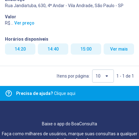
Rua Jandiatuba, 630, 4ª Andar - Vila Andrade, São Paulo - SP
Valor
R$ 400,00
...
Ver preço
Horários disponíveis
14:20
14:40
15:00
Ver mais
Itens por página:
1 - 1 de 1
Precisa de ajuda?
Clique aqui
Baixe o app do BoaConsulta
Faça como milhares de usuários, marque suas consultas a qualquer