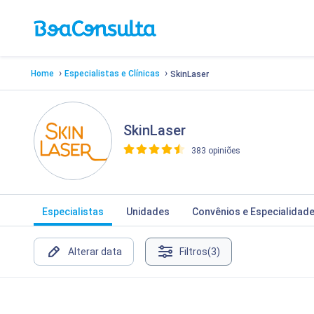
›
›
Home
Especialistas e Clínicas
SkinLaser
SkinLaser
383 opiniões
>
Especialistas
Unidades
Convênios e Especialidad
Alterar data
Filtros
(3)