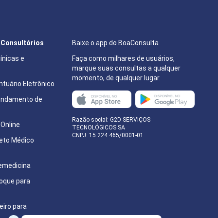
e Consultórios
Baixe o app do BoaConsulta
ínicas e
Faça como milhares de usuários,
marque suas consultas a qualquer
momento, de qualquer lugar.
tuário Eletrônico
endamento de
e
Razão social: G2D SERVIÇOS
Online
TECNOLÓGICOS SA
CNPJ: 15.224.465/0001-01
eto Médico
emedicina
oque para
eiro para