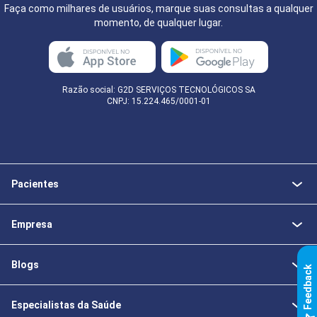
Faça como milhares de usuários, marque suas consultas a qualquer
momento, de qualquer lugar.
Razão social: G2D SERVIÇOS TECNOLÓGICOS SA
CNPJ: 15.224.465/0001-01
Pacientes
Empresa
Blogs
k
Especialistas da Saúde
F
e
e
d
b
a
c