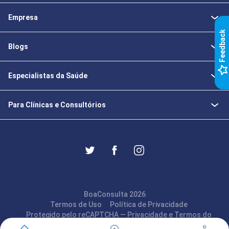
Empresa
k
Blogs
F
e
e
d
b
a
c
Especialistas da Saúde
Para Clínicas e Consultórios
BoaConsulta 2026
Termos de Uso
Política de Privacidade
Protegido pelo reCAPTCHA —
Privacidade
e
Termos
do
Google