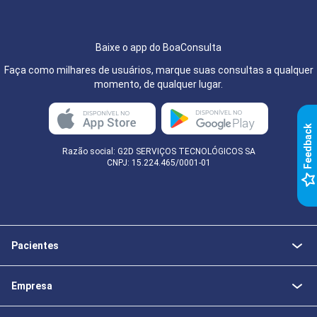
Baixe o app do BoaConsulta
Faça como milhares de usuários, marque suas consultas a qualquer
momento, de qualquer lugar.
k
Razão social: G2D SERVIÇOS TECNOLÓGICOS SA
CNPJ: 15.224.465/0001-01
F
e
e
d
b
a
c
Pacientes
Empresa