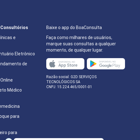
e Consultórios
Baixe o app do BoaConsulta
ínicas e
Faça como milhares de usuários,
marque suas consultas a qualquer
momento, de qualquer lugar.
tuário Eletrônico
endamento de
e
Razão social: G2D SERVIÇOS
Online
TECNOLÓGICOS SA
CNPJ: 15.224.465/0001-01
eto Médico
emedicina
oque para
eiro para