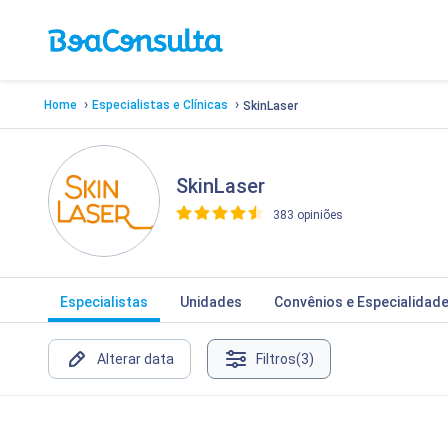
›
›
Home
Especialistas e Clínicas
SkinLaser
SkinLaser
383 opiniões
>
Especialistas
Unidades
Convênios e Especialidad
Alterar data
Filtros
(3)