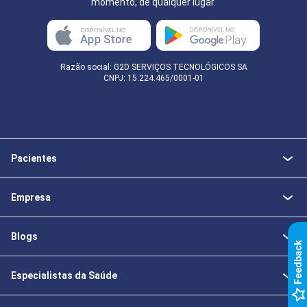
momento, de qualquer lugar.
Razão social: G2D SERVIÇOS TECNOLÓGICOS SA
CNPJ: 15.224.465/0001-01
Pacientes
Empresa
Blogs
k
Especialistas da Saúde
F
e
e
d
b
a
c