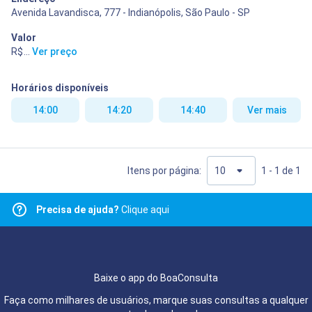
Avenida Lavandisca, 777 - Indianópolis, São Paulo - SP
Valor
R$ 400,00
...
Ver preço
Horários disponíveis
14:00
14:20
14:40
Ver mais
Itens por página:
1 - 1 de 1
Precisa de ajuda?
Clique aqui
Baixe o app do BoaConsulta
Faça como milhares de usuários, marque suas consultas a qualquer