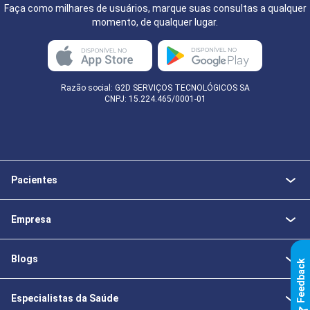
Faça como milhares de usuários, marque suas consultas a qualquer
momento, de qualquer lugar.
Razão social: G2D SERVIÇOS TECNOLÓGICOS SA
CNPJ: 15.224.465/0001-01
Pacientes
Empresa
Blogs
k
Especialistas da Saúde
F
e
e
d
b
a
c