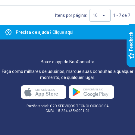
Itens por página:
1 - 7 de 7
Precisa de ajuda?
Clique aqui
k
F
e
e
d
b
a
c
Baixe o app do BoaConsulta
Faça como milhares de usuários, marque suas consultas a qualquer
momento, de qualquer lugar.
Razão social: G2D SERVIÇOS TECNOLÓGICOS SA
CNPJ: 15.224.465/0001-01