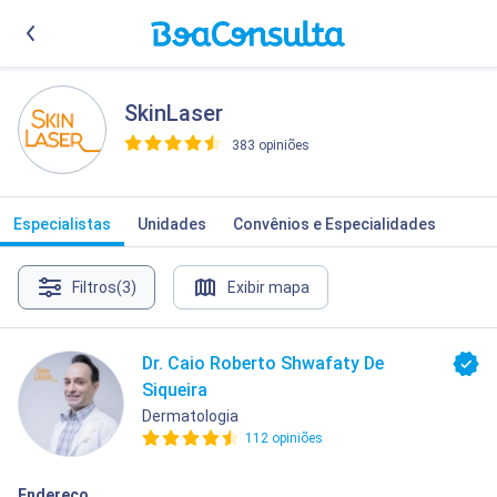
SkinLaser
383 opiniões
>
Especialistas
Unidades
Convênios e Especialidades
Filtros
(3)
Exibir mapa
Dr. Caio Roberto Shwafaty De
Siqueira
Dermatologia
112 opiniões
Endereço