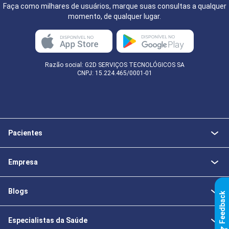
Faça como milhares de usuários, marque suas consultas a qualquer
momento, de qualquer lugar.
Razão social: G2D SERVIÇOS TECNOLÓGICOS SA
CNPJ: 15.224.465/0001-01
Pacientes
Empresa
Blogs
k
Especialistas da Saúde
F
e
e
d
b
a
c