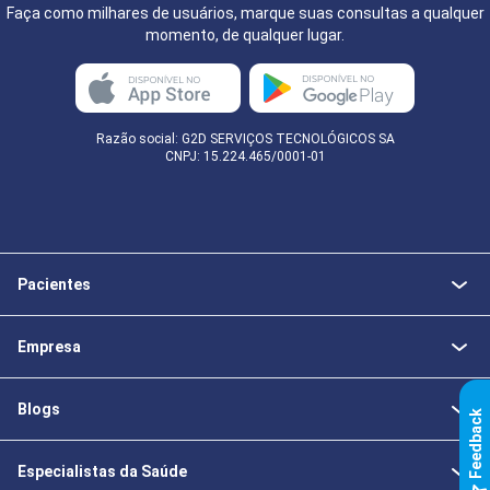
Faça como milhares de usuários, marque suas consultas a qualquer
momento, de qualquer lugar.
Razão social: G2D SERVIÇOS TECNOLÓGICOS SA
CNPJ: 15.224.465/0001-01
Pacientes
Empresa
Blogs
k
Especialistas da Saúde
F
e
e
d
b
a
c