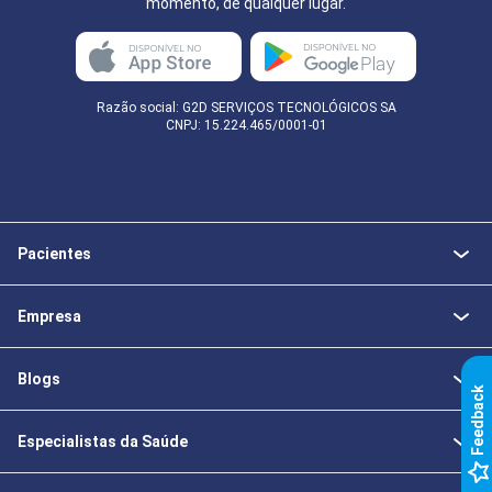
momento, de qualquer lugar.
Razão social: G2D SERVIÇOS TECNOLÓGICOS SA
CNPJ: 15.224.465/0001-01
Pacientes
Empresa
Blogs
k
Especialistas da Saúde
F
e
e
d
b
a
c