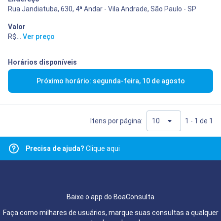
Rua Jandiatuba, 630, 4ª Andar - Vila Andrade, São Paulo - SP
Valor
R$ 400,00
...
Ver preço
Horários disponíveis
Próximo horário: segunda-feira, 10 de agosto
Itens por página:
1 - 1 de 1
Precisa de ajuda?
Clique aqui
Baixe o app do BoaConsulta
Faça como milhares de usuários, marque suas consultas a qualquer