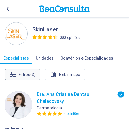
SkinLaser
383 opiniões
>
Especialistas
Unidades
Convênios e Especialidades
Filtros
(3)
Exibir mapa
Dra. Ana Cristina Dantas
Chaladovsky
Dermatologia
4 opiniões
Endereço