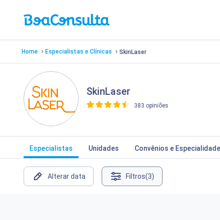
›
›
Home
Especialistas e Clínicas
SkinLaser
SkinLaser
383 opiniões
>
Especialistas
Unidades
Convênios e Especialidad
Alterar data
Filtros
(3)