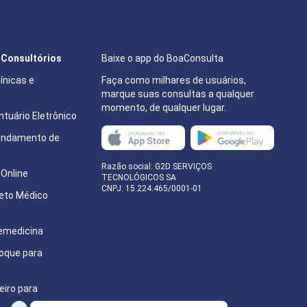
17:00
14:20
17:20
14:40
e Consultórios
Baixe o app do BoaConsulta
15:00
ínicas e
Faça como milhares de usuários,
marque suas consultas a qualquer
momento, de qualquer lugar.
15:20
tuário Eletrônico
endamento de
15:40
e
Razão social: G2D SERVIÇOS
16:00
Online
TECNOLÓGICOS SA
CNPJ: 15.224.465/0001-01
eto Médico
16:20
16:40
emedicina
oque para
17:00
eiro para
17:20