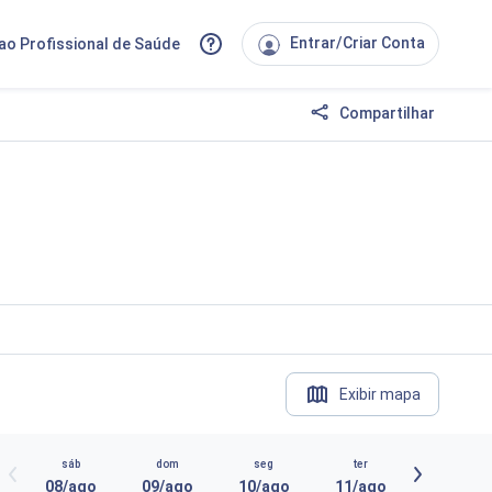
Entrar/Criar Conta
ao Profissional de Saúde
Compartilhar
Exibir mapa
sáb
dom
seg
ter
08/ago
09/ago
10/ago
11/ago