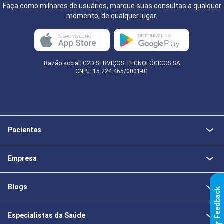
Faça como milhares de usuários, marque suas consultas a qualquer
momento, de qualquer lugar.
Razão social: G2D SERVIÇOS TECNOLÓGICOS SA
CNPJ: 15.224.465/0001-01
Pacientes
Empresa
Blogs
k
Especialistas da Saúde
F
e
e
d
b
a
c