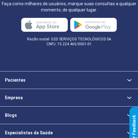
Faça como milhares de usuários, marque suas consultas a qualquer
momento, de qualquer lugar.
Razão social: G2D SERVIÇOS TECNOLÓGICOS SA
CNPJ: 15.224.465/0001-01
Pacientes
Empresa
Blogs
k
Especialistas da Saúde
F
e
e
d
b
a
c