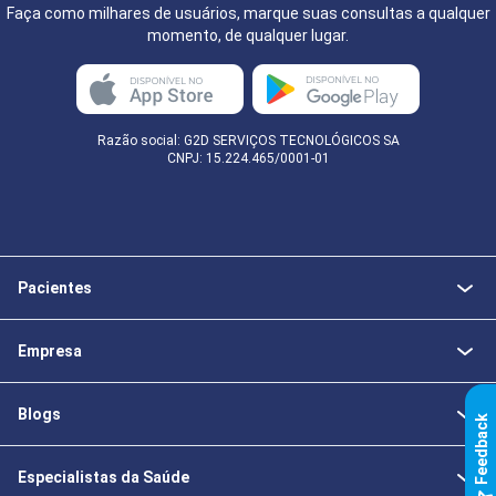
Faça como milhares de usuários, marque suas consultas a qualquer
momento, de qualquer lugar.
Razão social: G2D SERVIÇOS TECNOLÓGICOS SA
CNPJ: 15.224.465/0001-01
Pacientes
Empresa
Blogs
k
Especialistas da Saúde
F
e
e
d
b
a
c