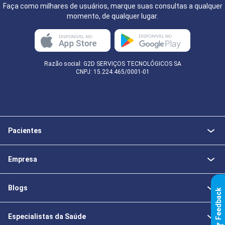
Faça como milhares de usuários, marque suas consultas a qualquer
momento, de qualquer lugar.
Razão social: G2D SERVIÇOS TECNOLÓGICOS SA
CNPJ: 15.224.465/0001-01
Pacientes
Empresa
Blogs
k
Especialistas da Saúde
F
e
e
d
b
a
c