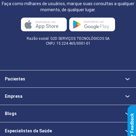
Faça como milhares de usuários, marque suas consultas a qualquer
momento, de qualquer lugar.
Razão social: G2D SERVIÇOS TECNOLÓGICOS SA
CNPJ: 15.224.465/0001-01
Pacientes
Empresa
Blogs
k
Especialistas da Saúde
F
e
e
d
b
a
c