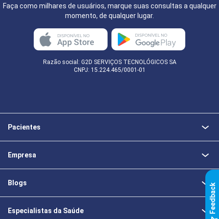
Faça como milhares de usuários, marque suas consultas a qualquer
momento, de qualquer lugar.
Razão social: G2D SERVIÇOS TECNOLÓGICOS SA
CNPJ: 15.224.465/0001-01
Pacientes
Empresa
Blogs
k
Especialistas da Saúde
F
e
e
d
b
a
c