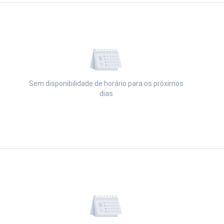
12:00
15:40
12:20
16:00
14:00
16:20
14:20
16:40
Sem disponibilidade de horário para os próximos
14:40
dias
17:00
15:00
17:20
Visualizar a agenda
15:20
17:40
15:40
18:00
16:00
18:20
16:20
16:40