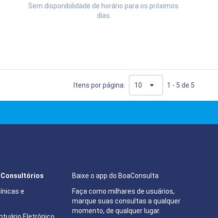
Sem disponibilidade de horário para os próximos
dias
17:00
17:20
Visualizar a agenda
Itens por página:
1 - 5 de 5
e Consultórios
Baixe o app do BoaConsulta
ínicas e
Faça como milhares de usuários,
marque suas consultas a qualquer
momento, de qualquer lugar.
tuário Eletrônico