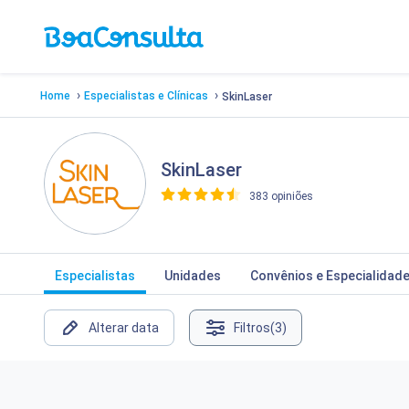
›
›
Home
Especialistas e Clínicas
SkinLaser
SkinLaser
383 opiniões
>
Especialistas
Unidades
Convênios e Especialidad
Alterar data
Filtros
(3)