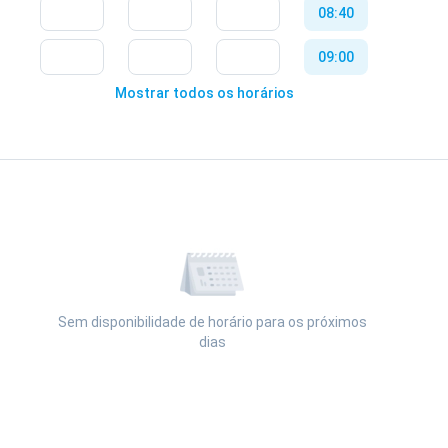
08:40
17:00
11:00
09:00
17:20
11:20
Mostrar todos os horários
09:20
17:40
11:40
09:40
18:00
12:00
10:00
18:20
12:20
10:20
14:00
10:40
14:20
11:00
Sem disponibilidade de horário para os próximos
14:40
dias
11:20
15:00
Visualizar a agenda
11:40
15:20