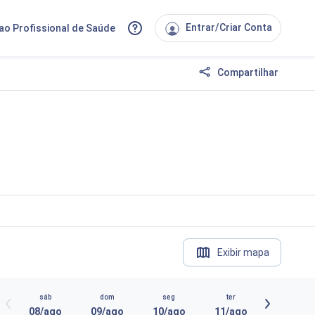
Entrar/Criar Conta
ao Profissional de Saúde
Compartilhar
Exibir mapa
sáb
dom
seg
ter
08/ago
09/ago
10/ago
11/ago