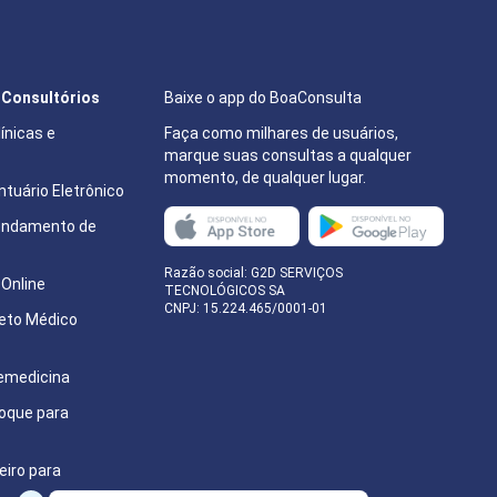
e Consultórios
Baixe o app do BoaConsulta
ínicas e
Faça como milhares de usuários,
marque suas consultas a qualquer
momento, de qualquer lugar.
tuário Eletrônico
endamento de
e
Razão social: G2D SERVIÇOS
Online
TECNOLÓGICOS SA
CNPJ: 15.224.465/0001-01
eto Médico
emedicina
oque para
eiro para