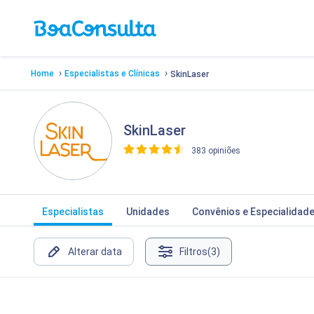
›
›
Home
Especialistas e Clínicas
SkinLaser
SkinLaser
383 opiniões
>
Especialistas
Unidades
Convênios e Especialidad
Alterar data
Filtros
(3)