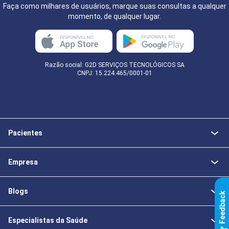
Faça como milhares de usuários, marque suas consultas a qualquer
momento, de qualquer lugar.
Razão social: G2D SERVIÇOS TECNOLÓGICOS SA
CNPJ: 15.224.465/0001-01
Pacientes
Empresa
Blogs
k
Especialistas da Saúde
F
e
e
d
b
a
c