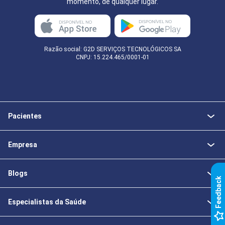
momento, de qualquer lugar.
Razão social: G2D SERVIÇOS TECNOLÓGICOS SA
CNPJ: 15.224.465/0001-01
Pacientes
Empresa
Blogs
k
Especialistas da Saúde
F
e
e
d
b
a
c