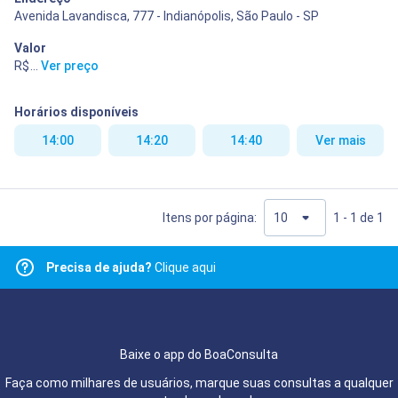
Avenida Lavandisca, 777 - Indianópolis, São Paulo - SP
Valor
R$ 400,00
...
Ver preço
Horários disponíveis
14:00
14:20
14:40
Ver mais
Itens por página:
1 - 1 de 1
Precisa de ajuda?
Clique aqui
Baixe o app do BoaConsulta
Faça como milhares de usuários, marque suas consultas a qualquer