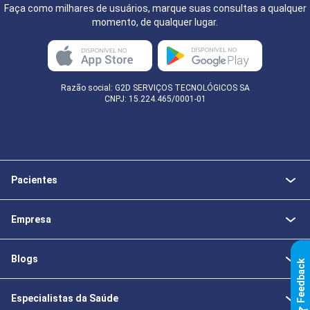
Faça como milhares de usuários, marque suas consultas a qualquer
momento, de qualquer lugar.
Razão social: G2D SERVIÇOS TECNOLÓGICOS SA
CNPJ: 15.224.465/0001-01
Pacientes
Empresa
Blogs
k
Especialistas da Saúde
F
e
e
d
b
a
c