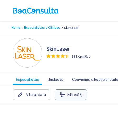
›
›
Home
Especialistas e Clínicas
SkinLaser
SkinLaser
383 opiniões
>
Especialistas
Unidades
Convênios e Especialidad
Alterar data
Filtros
(3)