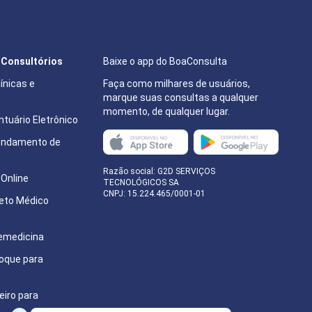
e Consultórios
Baixe o app do BoaConsulta
ínicas e
Faça como milhares de usuários,
marque suas consultas a qualquer
momento, de qualquer lugar.
tuário Eletrônico
endamento de
e
Razão social: G2D SERVIÇOS
Online
TECNOLÓGICOS SA
CNPJ: 15.224.465/0001-01
eto Médico
emedicina
oque para
eiro para