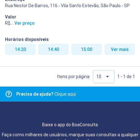
Rua Nestor De Barros, 116 - Vila Santo Estevão, São Paulo - SP
Valor
R$ 400,00
...
Ver preço
Horários disponíveis
14:20
14:40
15:00
Ver mais
Itens por página:
1 - 1 de 1
Precisa de ajuda?
Clique aqui
Baixe o app do BoaConsulta
Faça como milhares de usuários, marque suas consultas a qualquer