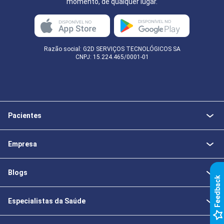
momento, de qualquer lugar.
Razão social: G2D SERVIÇOS TECNOLÓGICOS SA
CNPJ: 15.224.465/0001-01
Pacientes
Empresa
Blogs
k
Especialistas da Saúde
F
e
e
d
b
a
c