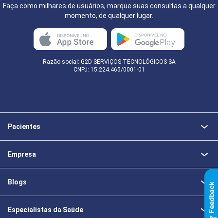
Faça como milhares de usuários, marque suas consultas a qualquer
momento, de qualquer lugar.
Razão social: G2D SERVIÇOS TECNOLÓGICOS SA
CNPJ: 15.224.465/0001-01
Pacientes
Empresa
Blogs
k
Especialistas da Saúde
F
e
e
d
b
a
c