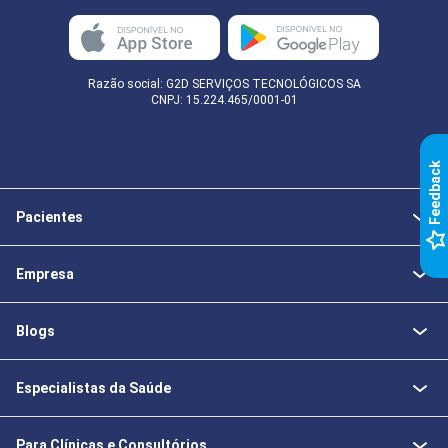
Razão social: G2D SERVIÇOS TECNOLÓGICOS SA
CNPJ: 15.224.465/0001-01
k
Pacientes
F
e
e
d
b
a
c
Empresa
Blogs
Especialistas da Saúde
Para Clínicas e Consultórios