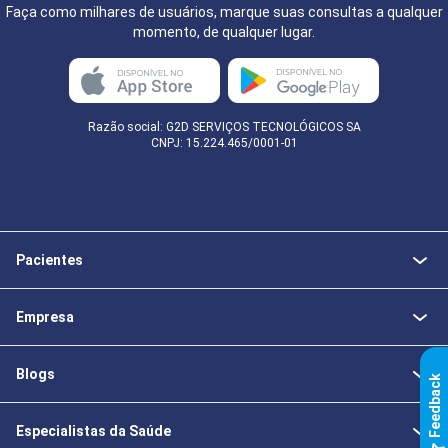
Faça como milhares de usuários, marque suas consultas a qualquer
momento, de qualquer lugar.
Razão social: G2D SERVIÇOS TECNOLÓGICOS SA
CNPJ: 15.224.465/0001-01
Pacientes
Empresa
Blogs
k
Especialistas da Saúde
F
e
e
d
b
a
c