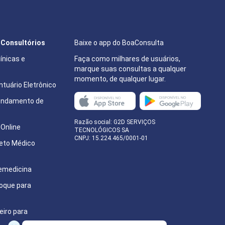
12:00
12:20
e Consultórios
Baixe o app do BoaConsulta
14:00
ínicas e
Faça como milhares de usuários,
marque suas consultas a qualquer
momento, de qualquer lugar.
14:20
tuário Eletrônico
endamento de
14:40
e
Razão social: G2D SERVIÇOS
15:00
Online
TECNOLÓGICOS SA
CNPJ: 15.224.465/0001-01
eto Médico
15:20
15:40
emedicina
oque para
16:00
eiro para
16:20