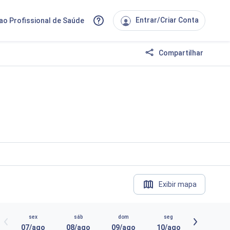
Entrar/Criar Conta
ao Profissional de Saúde
Compartilhar
Exibir mapa
sex
sáb
dom
seg
07/ago
08/ago
09/ago
10/ago