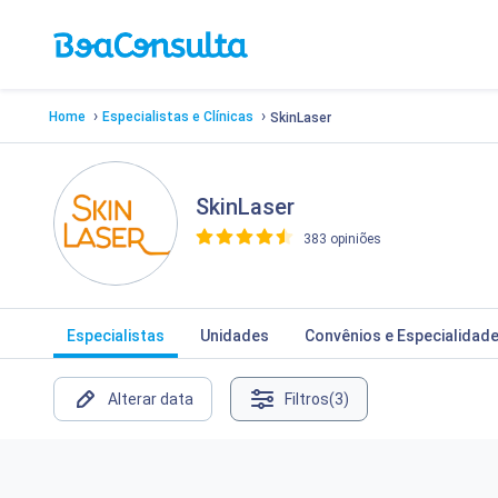
›
›
Home
Especialistas e Clínicas
SkinLaser
SkinLaser
383 opiniões
>
Especialistas
Unidades
Convênios e Especialidad
Alterar data
Filtros
(3)