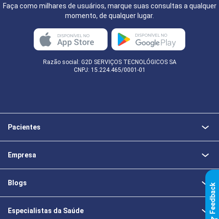
Faça como milhares de usuários, marque suas consultas a qualquer
momento, de qualquer lugar.
Razão social: G2D SERVIÇOS TECNOLÓGICOS SA
CNPJ: 15.224.465/0001-01
Pacientes
Empresa
Blogs
k
Especialistas da Saúde
F
e
e
d
b
a
c