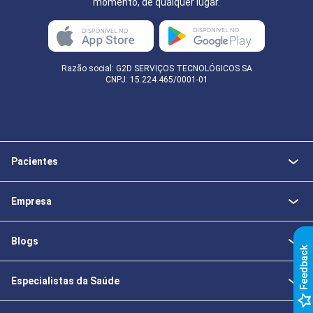
momento, de qualquer lugar.
Razão social: G2D SERVIÇOS TECNOLÓGICOS SA
CNPJ: 15.224.465/0001-01
Pacientes
Empresa
Blogs
k
Especialistas da Saúde
F
e
e
d
b
a
c