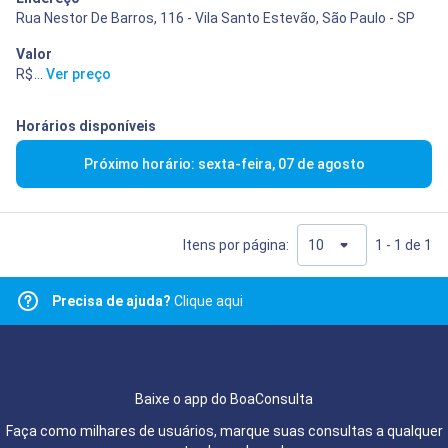
Rua Nestor De Barros, 116 - Vila Santo Estevão, São Paulo - SP
Valor
R$ 400,00
...
Ver preço
Horários disponíveis
Próximo horário: sexta-feira, 07 de agosto
Itens por página:
1 - 1 de 1
Precisa de ajuda?
Clique aqui
Baixe o app do BoaConsulta
Faça como milhares de usuários, marque suas consultas a qualquer