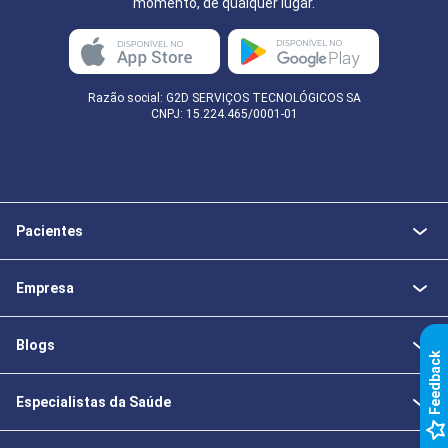
momento, de qualquer lugar.
Razão social: G2D SERVIÇOS TECNOLÓGICOS SA
CNPJ: 15.224.465/0001-01
Pacientes
Empresa
Blogs
k
Especialistas da Saúde
F
e
e
d
b
a
c