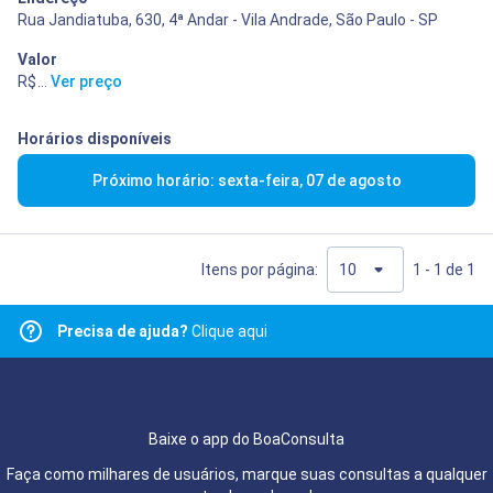
Rua Jandiatuba, 630, 4ª Andar - Vila Andrade, São Paulo - SP
Valor
R$ 400,00
...
Ver preço
Horários disponíveis
Próximo horário: sexta-feira, 07 de agosto
Itens por página:
1 - 1 de 1
Precisa de ajuda?
Clique aqui
Baixe o app do BoaConsulta
Faça como milhares de usuários, marque suas consultas a qualquer