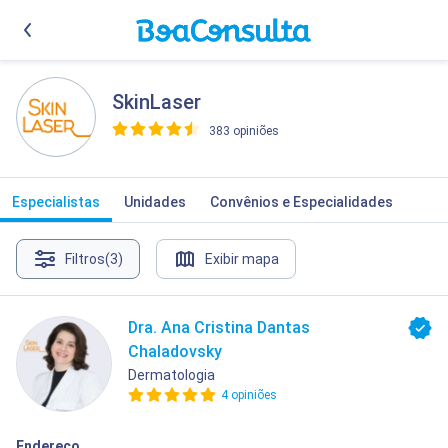
SkinLaser
383 opiniões
>
Especialistas
Unidades
Convênios e Especialidades
Filtros
(3)
Exibir mapa
Dra. Ana Cristina Dantas
Chaladovsky
Dermatologia
4 opiniões
Endereço