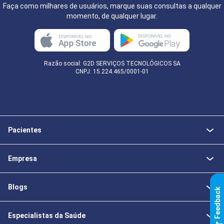
Faça como milhares de usuários, marque suas consultas a qualquer
momento, de qualquer lugar.
Razão social: G2D SERVIÇOS TECNOLÓGICOS SA
CNPJ: 15.224.465/0001-01
Pacientes
Empresa
Blogs
k
Especialistas da Saúde
F
e
e
d
b
a
c