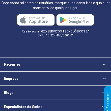
Faça como milhares de usuários, marque suas consultas a qualquer
momento, de qualquer lugar.
Razão social: G2D SERVIÇOS TECNOLÓGICOS SA
CNPJ: 15.224.465/0001-01
Pacientes
Empresa
Blogs
k
Especialistas da Saúde
F
e
e
d
b
a
c