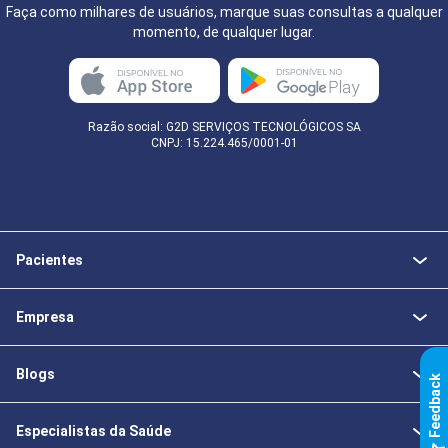
Faça como milhares de usuários, marque suas consultas a qualquer
momento, de qualquer lugar.
Razão social: G2D SERVIÇOS TECNOLÓGICOS SA
CNPJ: 15.224.465/0001-01
Pacientes
Empresa
Blogs
k
Especialistas da Saúde
F
e
e
d
b
a
c