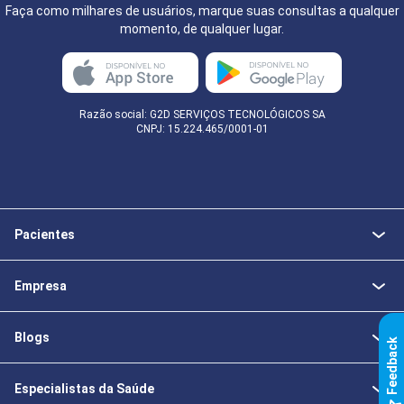
Faça como milhares de usuários, marque suas consultas a qualquer
momento, de qualquer lugar.
Razão social: G2D SERVIÇOS TECNOLÓGICOS SA
CNPJ: 15.224.465/0001-01
Pacientes
Empresa
Blogs
k
Especialistas da Saúde
F
e
e
d
b
a
c