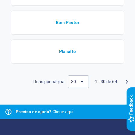
Bom Pastor
Planalto
Itens por página:
1 - 30 de 64
k
Precisa de ajuda?
Clique aqui
F
e
e
d
b
a
c